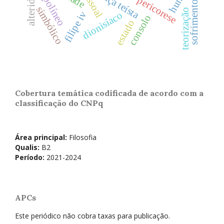
alteridade
crença teísta
apolíneo
pericorese
sofrimento
simbólico
teorização
filipe iv
dionisíaco
consolo
estado
Cobertura temática codificada de acordo com a
classificação do CNPq
Área principal:
Filosofia
Qualis:
B2
Período:
2021-2024
APCs
Este periódico não cobra taxas para publicação.