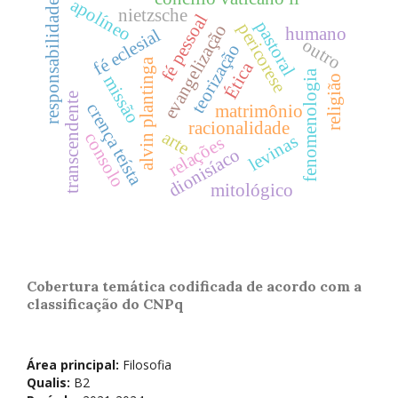
apolíneo
responsabilidade
nietzsche
fé pessoal
pastoral
pericorese
evangelização
humano
fé eclesial
outro
teorização
alvin plantinga
Ética
fenomenologia
missão
religião
transcendente
crença teísta
matrimônio
racionalidade
arte
consolo
levinas
relações
dionisíaco
mitológico
Cobertura temática codificada de acordo com a
classificação do CNPq
Área principal:
Filosofia
Qualis:
B2