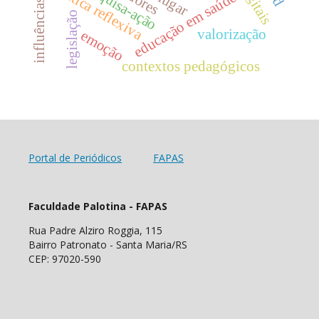
pesquisa-ação
prática reflexiva
educação em saúde
lugar
legislação
valorização
emoção
contextos pedagógicos
Portal de Periódicos
FAPAS
Faculdade Palotina - FAPAS
Rua Padre Alziro Roggia, 115
Bairro Patronato - Santa Maria/RS
CEP: 97020-590