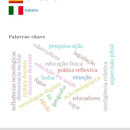
Italiano
Palavras-chave
cibercultura
pesquisa-ação
supervisão pibid
legislação
influências tecnológicas
democracia escolar
discurso docente
prática docente
educação em saúde
educação física
inteligência coletiva
prática reflexiva
emoção
ação pedagógica
bolsa
Água
tecnologias digitais
geografia
tic
educadores
agudo
lugar