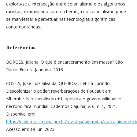
explora-se a intersecção entre colonialismo e os algoritmos
racistas, examinando como a herança do colonialismo pode
se manifestar e perpetuar nas tecnologias algorítmicas
contemporâneas.
Referências
BORGES, Juliana. O que é encarceramento em massa? São
Paulo: Editora Jandaíra, 2018.
COSTA, Jose Luiz Silva da; QUEIROZ, Leticia Lucindo.
Descolonizar o poder: reverberações de Foucault em
Mbembe. Neoliberalismo + biopolitica + governabilidade =
necropolitica mundial. Cadernos Cajuína, v. 6, n. 1, 2021.
Disponível em:
https://cadernoscajuina.pro.br/revistas/index.php/cadcajuina/artic
Acesso em: 19 jun. 2023.