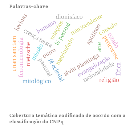
Palavras-chave
transcendente
levinas
dionisíaco
humano
relações
consolo
fé pessoal
apolíneo
crença teísta
estado
pericorese
matrimônio
unan sanctam
fenomenologia
nietzsche
arte
missão
outro
alvin plantinga
evangelização
pastoral
fé eclesial
racionalidade
Ética
religião
mitológico
Cobertura temática codificada de acordo com a
classificação do CNPq