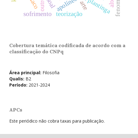
alvin plantinga
apolíneo
outro
arte
sofrimento
teorização
Cobertura temática codificada de acordo com a
classificação do CNPq
Área principal:
Filosofia
Qualis:
B2
Período:
2021-2024
APCs
Este periódico não cobra taxas para publicação.