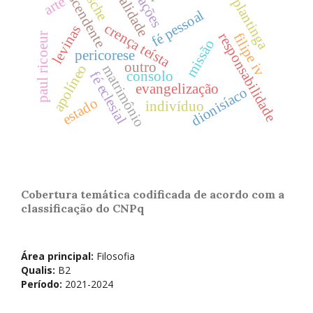
racionalidade
alvin plantinga
transcendente
relações
arte
fé pessoal
crença teísta
levinas
responsabilidade
filipe iv
paul ricoeur
missão
pericorese
outro
apolíneo
matrimônio
consolo
fé eclesial
evangelização
dionisíaco
estado
indivíduo
Cobertura temática codificada de acordo com a
classificação do CNPq
Área principal:
Filosofia
Qualis:
B2
Período:
2021-2024