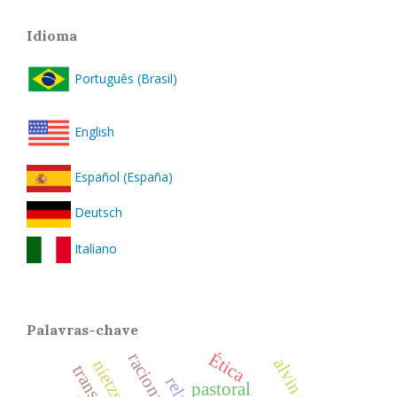
Idioma
Português (Brasil)
English
Español (España)
Deutsch
Italiano
Palavras-chave
Ética
nietzsche
pastoral