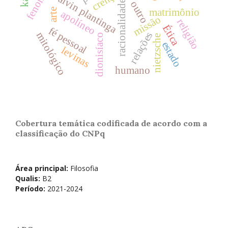
alvin plantinga
racionalidade
outro
arte
matrimônio
apolíneo
missão
religião
Ética
fé pessoal
relações
mitológico
dionisíaco
nietzsche
estado
levinas
humano
Cobertura temática codificada de acordo com a
classificação do CNPq
Área principal:
Filosofia
Qualis:
B2
Período:
2021-2024