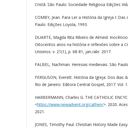
Cristã. São Paulo: Sociedade Religiosa Edições Vi
COMBY, Jean. Para Ler a História da Igreja I: Das 
Paulo: Edições Loyola, 1993.
DUARTE, Magda Rita Ribeiro de Almeid. Inocêncio 
Oitocentos anos na história e reflexões sobre a Cr
Unisinos. v. 21(1), p. 68-81, jan./abr. 2017.
FALBEL, Nachman. Heresias medievais. São Paulo:
FERGUSON, Everett. História da Igreja: Dos dias d
Rio de Janeiro: Editora Central Gospel, 2017. Vol. 1
HARBERMANN, Charles G. THE CATHOLIC ENCYCL
<
https://www.newadvent.org/cathen/
>. 2020. Ace
2021.
JONES, Timothy Paul. Christian History Made Easy