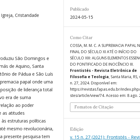
Publicado
 Igreja, Cristandade
2024-05-15
Como Citar
COSSA, M. M. C. A SUPREMACIA PAPAL 
FINAL DO SÉCULO XI ATÉ O INÍCIO DO
 produziu São Domingos e
SÉCULO XIII: ALGUNS ELEMENTOS ESSEN
DO PONTIFICADO DE INOCÊNCIO III.
omás de Aquino, Santa
Frontistés - Revista Eletrônica de
ntônio de Pádua e São Luís
Filosofia e Teologia
, Santa Maria, RS, 
supremacia papal onde uma
n. 27, 2024. Disponível em:
posição de liderança total
https://revistas.fapas.edu.br/index.php/
stes/article/view/74. Acesso em: 8 ago. 
tivo era de suma
 relação ao poder
Fomatos de Citação
 as atitudes
às estruturas políticas
, até mesmo revolucionária,
Edição
, a presente pesquisa tem
v. 15 n. 27 (2021): Frontistés - Revi