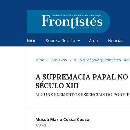
Início
Sobre a Revista
Atual
Notícias
Início
/
Arquivos
/
v. 15 n. 27 (2021): Frontistés - R
A SUPREMACIA PAPAL NO F
SÉCULO XIII
ALGUNS ELEMENTOS ESSENCIAIS DO PONTIFI
Mussá Maria Cossa Cossa
FAPAS