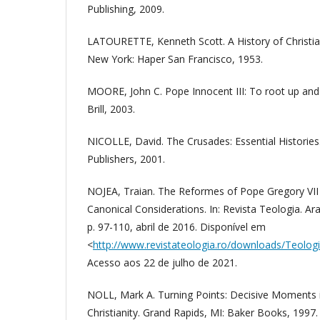
Publishing, 2009.
LATOURETTE, Kenneth Scott. A History of Christian
New York: Haper San Francisco, 1953.
MOORE, John C. Pope Innocent III: To root up and 
Brill, 2003.
NICOLLE, David. The Crusades: Essential Historie
Publishers, 2001.
NOJEA, Traian. The Reformes of Pope Gregory VI
Canonical Considerations. In: Revista Teologia. Ar
p. 97-110, abril de 2016. Disponível em
<
http://www.revistateologia.ro/downloads/Teolo
Acesso aos 22 de julho de 2021.
NOLL, Mark A. Turning Points: Decisive Moments i
Christianity. Grand Rapids, MI: Baker Books, 1997.