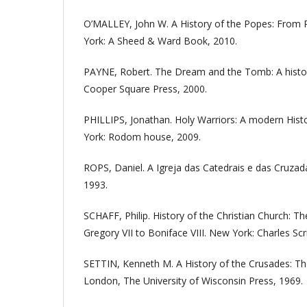
O’MALLEY, John W. A History of the Popes: From P
York: A Sheed & Ward Book, 2010.
PAYNE, Robert. The Dream and the Tomb: A histo
Cooper Square Press, 2000.
PHILLIPS, Jonathan. Holy Warriors: A modern Hist
York: Rodom house, 2009.
ROPS, Daniel. A Igreja das Catedrais e das Cruzad
1993.
SCHAFF, Philip. History of the Christian Church: 
Gregory VII to Boniface VIII. New York: Charles Scr
SETTIN, Kenneth M. A History of the Crusades: The
London, The University of Wisconsin Press, 1969.