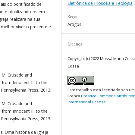
Eletrônica de Filosofia e Teologia
ais do pontificado de
mpo e atualizando-os em
Seção
reja realizara na sua
Artigos
 melhor viver o presente e
Licença
Copyright (c) 2022 Mussá Maria Coss
Cossa
 M. Crusade and
from Innocent III to the
f Pennsylvania Press, 2013.
Este trabalho está licenciado sob u
licença
Creative Commons Attribution
International License
.
 M. Crusade and
from Innocent III to the
f Pennsylvania Press, 2013.
s: Uma história da Igreja