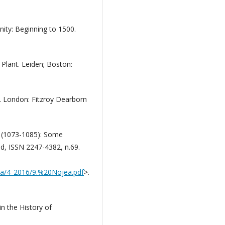
ity: Beginning to 1500.
Plant. Leiden; Boston:
s. London: Fitzroy Dearborn
I (1073-1085): Some
ad, ISSN 2247-4382, n.69.
gia/4_2016/9.%20Nojea.pdf
>.
n the History of