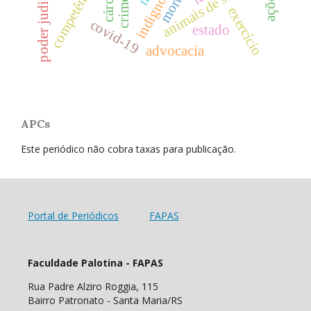
poder judiciário
animais de serviço
cárcere
indigno
exercício
covid-19
estado
advocacia
APCs
Este periódico não cobra taxas para publicação.
Portal de Periódicos
FAPAS
Faculdade Palotina - FAPAS
Rua Padre Alziro Roggia, 115
Bairro Patronato - Santa Maria/RS