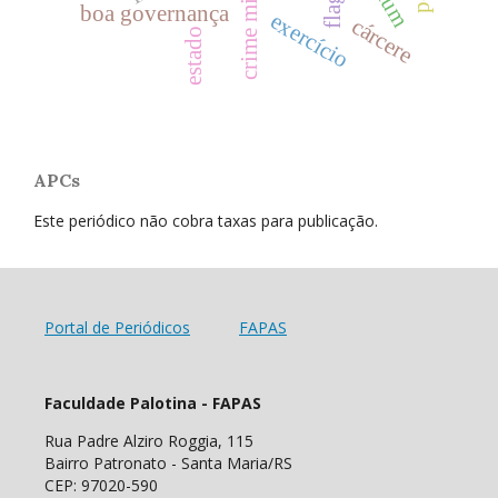
crime militar
boa governança
exercício
cárcere
estado
APCs
Este periódico não cobra taxas para publicação.
Portal de Periódicos
FAPAS
Faculdade Palotina - FAPAS
Rua Padre Alziro Roggia, 115
Bairro Patronato - Santa Maria/RS
CEP: 97020-590