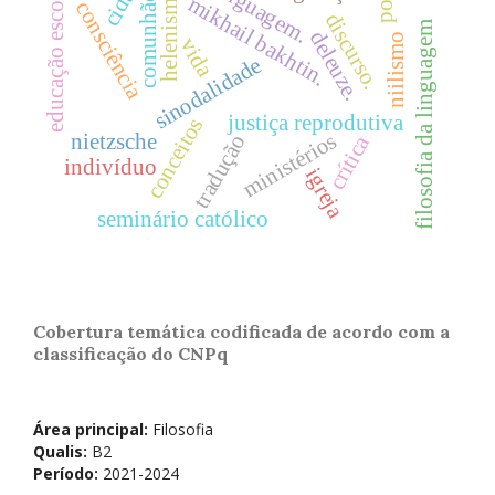
linguagem.
educação escolar
helenismo
comunhão
mikhail bakhtin.
consciência
discurso.
filosofia da linguagem
deleuze.
niilismo
vida
sinodalidade
justiça reprodutiva
conceitos
ministérios
nietzsche
tradução
crítica
indivíduo
igreja
seminário católico
Cobertura temática codificada de acordo com a
classificação do CNPq
Área principal:
Filosofia
Qualis:
B2
Período:
2021-2024