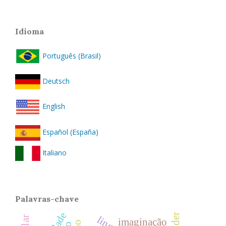
Idioma
Português (Brasil)
Deutsch
English
Español (España)
Italiano
Palavras-chave
cidade
poder
imaginação