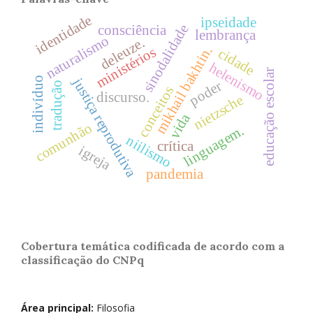
identidade
ipseidade
sinodalidade
consciência
lembrança
naturalismo
deleuze.
mikhail bakhtin.
ministérios
cidade
helenismo
educação escolar
indivíduo
justiça reprodutiva
poder
tradução
conceitos
discurso.
nietzsche
vida
comunhão
linguagem.
niilismo
crítica
igreja
pandemia
Cobertura temática codificada de acordo com a
classificação do CNPq
Área principal:
Filosofia