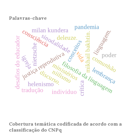
Palavras-chave
pandemia
milan kundera
consciência
linguagem.
mikhail bakhtin.
sinodalidade
deleuze.
desafios do educador
conceitos
nietzsche
vida
justiça reprodutiva
poder
igreja
comunhão
filosofia da linguagem
ministérios
lembrança
niilismo
discurso.
crítica
helenismo
tradução
indivíduo
Cobertura temática codificada de acordo com a
classificação do CNPq