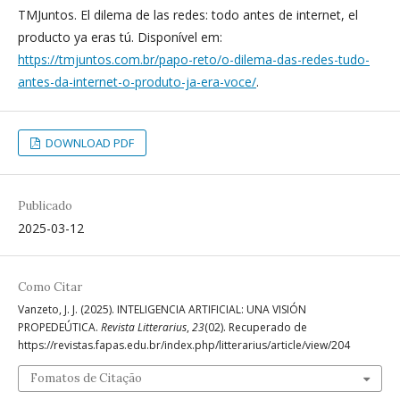
TMJuntos. El dilema de las redes: todo antes de internet, el
producto ya eras tú. Disponível em:
https://tmjuntos.com.br/papo-reto/o-dilema-das-redes-tudo-
antes-da-internet-o-produto-ja-era-voce/
.
DOWNLOAD PDF
Publicado
2025-03-12
Como Citar
Vanzeto, J. J. (2025). INTELIGENCIA ARTIFICIAL: UNA VISIÓN
PROPEDEÚTICA.
Revista Litterarius
,
23
(02). Recuperado de
https://revistas.fapas.edu.br/index.php/litterarius/article/view/204
Fomatos de Citação