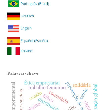
Português (Brasil)
Deutsch
English
Español (España)
Italiano
Palavras-chave
Ética empresarial
prevenção de acidentes
economia comportamental
solidária
organização global
trabalho feminino
saúde
comunhão
fatores sociais
evasão
filhos
distribuição
riqueza
trabalho