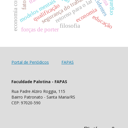
segurança do trabalho
modelos mentais
retorno para o lar
qualificação
economia
educação
filosofia
forças de porter
Portal de Periódicos
FAPAS
Faculdade Palotina - FAPAS
Rua Padre Alziro Roggia, 115
Bairro Patronato - Santa Maria/RS
CEP: 97020-590