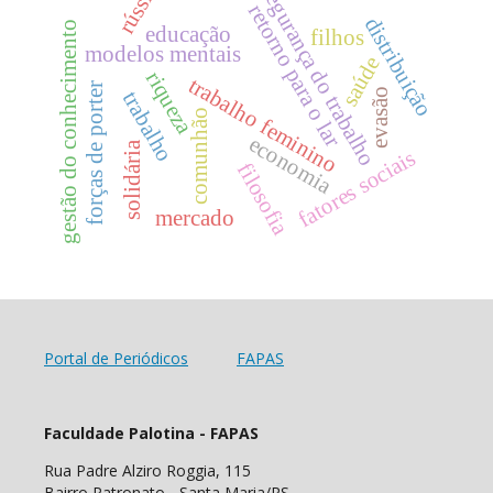
rússia
segurança do trabalho
retorno para o lar
distribuição
gestão do conhecimento
educação
filhos
modelos mentais
saúde
riqueza
trabalho feminino
forças de porter
evasão
trabalho
comunhão
economia
solidária
fatores sociais
filosofia
mercado
Portal de Periódicos
FAPAS
Faculdade Palotina - FAPAS
Rua Padre Alziro Roggia, 115
Bairro Patronato - Santa Maria/RS