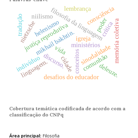
consciência
lembrança
filosofia da linguagem
niilismo
tradução
poder
memória coletiva
helenismo
nietzsche
crítica
justiça reprodutiva
mikhail bakhtin.
igreja
ministérios
sinodalidade
vida
conceitos
discurso.
comunhão
indivíduo
cidade
linguagem.
deleuze.
desafios do educador
Cobertura temática codificada de acordo com a
classificação do CNPq
Área principal:
Filosofia