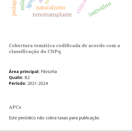
igreja
crítica
indivíduo
naturalismo
xenotransplante
Cobertura temática codificada de acordo com a
classificação do CNPq
Área principal:
Filosofia
Qualis:
B2
Período:
2021-2024
APCs
Este periódico não cobra taxas para publicação.