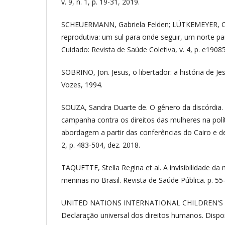
v. 9, n. 1, p. 19-31, 2019.
SCHEUERMANN, Gabriela Felden; LÜTKEMEYER, Cam
reprodutiva: um sul para onde seguir, um norte para
Cuidado: Revista de Saúde Coletiva, v. 4, p. e190
SOBRINO, Jon. Jesus, o libertador: a história de J
Vozes, 1994.
SOUZA, Sandra Duarte de. O gênero da discórdia. A
campanha contra os direitos das mulheres na polít
abordagem a partir das conferências do Cairo e de 
2, p. 483-504, dez. 2018.
TAQUETTE, Stella Regina et al. A invisibilidade d
meninas no Brasil. Revista de Saúde Pública. p. 55
UNITED NATIONS INTERNATIONAL CHILDREN'S
Declaração universal dos direitos humanos. Dispo