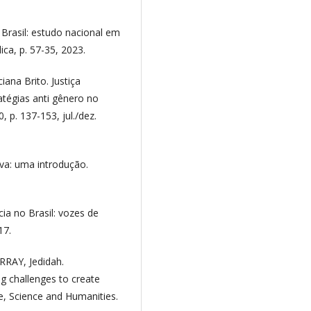
 Brasil: estudo nacional em
ica, p. 57-35, 2023.
na Brito. Justiça
atégias anti gênero no
0, p. 137-153, jul./dez.
iva: uma introdução.
ia no Brasil: vozes de
17.
RAY, Jedidah.
ng challenges to create
re, Science and Humanities.