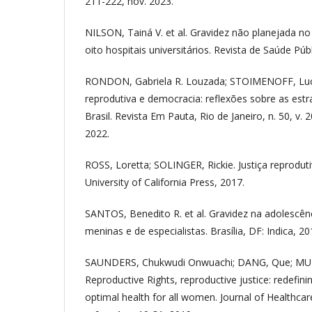
211-222, nov. 2023.
NILSON, Tainá V. et al. Gravidez não planejada no
oito hospitais universitários. Revista de Saúde Públ
RONDON, Gabriela R. Louzada; STOIMENOFF, Lucia
reprodutiva e democracia: reflexões sobre as estr
Brasil. Revista Em Pauta, Rio de Janeiro, n. 50, v. 2
2022.
ROSS, Loretta; SOLINGER, Rickie. Justiça reprodut
University of California Press, 2017.
SANTOS, Benedito R. et al. Gravidez na adolescênc
meninas e de especialistas. Brasília, DF: Indica, 20
SAUNDERS, Chukwudi Onwuachi; DANG, Que; MUR
Reproductive Rights, reproductive justice: redefini
optimal health for all women. Journal of Healthca