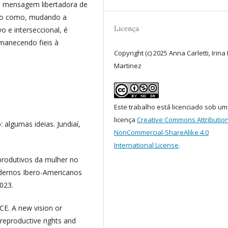
da mensagem libertadora de
ado como, mudando a
Licença
o e interseccional, é
rmanecendo fieis à
Copyright (c) 2025 Anna Carletti, Irina
Martinez
Este trabalho está licenciado sob u
licença
Creative Commons Attribution
: algumas ideias. Jundiaí,
NonCommercial-ShareAlike 4.0
International License
.
produtivos da mulher no
adernos Ibero-Americanos
2023.
. A new vision or
reproductive rights and