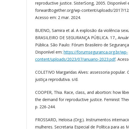
reproductive justice. SisterSong, 2005. Disponível 
forwardtogether.org/wp-content/uploads/2017/12
Acesso em: 2 mar. 2024.
BUENO, Samira et al. A explosão da violência sexu
BRASILEIRO DE SEGURANÇA PÚBLICA. 17., Anuário
Pública. São Paulo: Fórum Brasileiro de Segurança 
Disponível em:
https://forumseguranca.org.br/wp-
content/uploads/2023/07/anuario-2023.pdf
. Acess
COLETIVO Margaridas Alves: assessoria popular. G
justiça reprodutiva. s/d.
COOPER, Thia. Race, class, and abortion: how lib
the demand for reproductive justice. Feminist Theo
p. 226-244.
FROSSARD, Heloisa (Org.). Instrumentos internacio
mulheres. Secretaria Especial de Política para as M