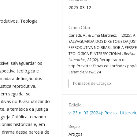
2025-03-12
produtivos, Teologia
Como Citar
Carletti, A., & Lima Martinez, I. (2025). A
SALVAGUARDA DOS DIREITOS E DA JUST
REPRODUTIVA NO BRASIL SOB A PERSPE
TEOLÓGICA E INTERSECCIONAL.
Revista
Litterarius
,
23
(02). Recuperado de
ssível salvaguardar os
http://revistas.fapas.edu.br/index.php/li
rspectiva teológica e
us/article/view/324
dicada à definição dos
Fomatos de Citação
ustiça reprodutiva,
 em seguida, se
tivas no Brasil utilizando
Edição
te, a temática da justiça
v. 23 n. 02 (2024): Revista Litterari
Igreja Católica, olhando
onais históricas e, em
Seção
o drama dessa parcela de
Artigos