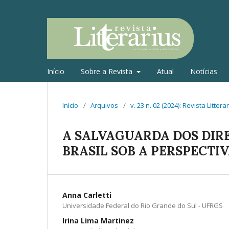
Início
Sobre a Revista
Atual
Notícias
Início
/
Arquivos
/
v. 23 n. 02 (2024): Revista Littera
A SALVAGUARDA DOS DIRE
BRASIL SOB A PERSPECTI
Anna Carletti
Universidade Federal do Rio Grande do Sul - UFRGS
Irina Lima Martinez