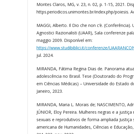
Montes Claros, MG, v. 23, n. 02, p. 1-15, 2021. Di
https.periodicos.unimontes.br/index.php/poiesis. A
MAGGI, Alberto. Il Dio che non c’è. (Conferência). U
Agnostici Razionalisti (UAAR), Sala conferenze pa
maggio 2009. Disponível em:
https://www.studibiblici.it/conferenze/UAARANCO
jul. 2024.
MIRANDA, Fátima Regina Dias de. Panorama atual
adolescência no Brasil. Tese (Doutorado do Pro
em Ciências Médicas) – Universidade do Estado do
Janeiro, 2023.
MIRANDA, Maria L. Morais de; NASCIMENTO, Adr
JÚNIOR, Eloy Pereira. Mulheres negras e a justiça r
sexuais e reprodutivos de forma ampliada Justiça s
americana de Humanidades, Ciências e Educação, Sã