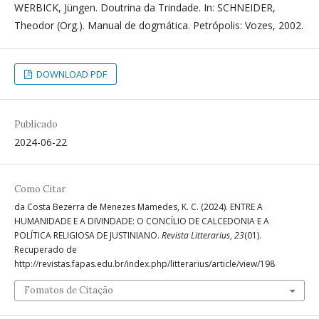
WERBICK, Jüngen. Doutrina da Trindade. In: SCHNEIDER,
Theodor (Org.). Manual de dogmática. Petrópolis: Vozes, 2002.
DOWNLOAD PDF
Publicado
2024-06-22
Como Citar
da Costa Bezerra de Menezes Mamedes, K. C. (2024). ENTRE A
HUMANIDADE E A DIVINDADE: O CONCÍLIO DE CALCEDONIA E A
POLÍTICA RELIGIOSA DE JUSTINIANO.
Revista Litterarius
,
23
(01).
Recuperado de
http://revistas.fapas.edu.br/index.php/litterarius/article/view/198
Fomatos de Citação