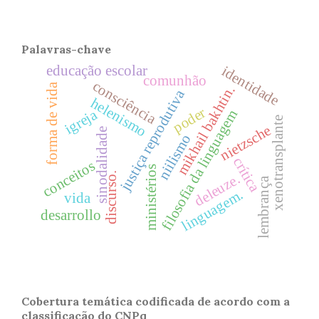
Palavras-chave
educação escolar
identidade
comunhão
consciência
forma de vida
mikhail bakhtin.
justiça reprodutiva
helenismo
poder
igreja
filosofia da linguagem
xenotransplante
nietzsche
sinodalidade
niilismo
crítica
conceitos
ministérios
discurso.
deleuze.
lembrança
linguagem.
vida
desarrollo
Cobertura temática codificada de acordo com a
classificação do CNPq