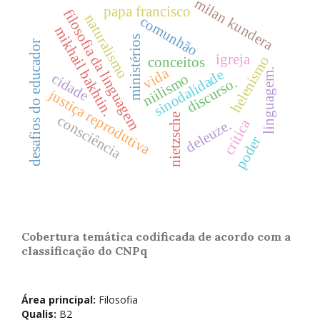
milan kundera
papa francisco
filosofia da linguagem
naturalismo
comunhão
mikhail bakhtin.
ministérios
desafios do educador
igreja
helenismo
conceitos
vida
sinodalidade
linguagem.
cidade
niilismo
discurso.
justiça reprodutiva
nietzsche
consciência
crítica
deleuze.
poder
Cobertura temática codificada de acordo com a
classificação do CNPq
Área principal:
Filosofia
Qualis:
B2