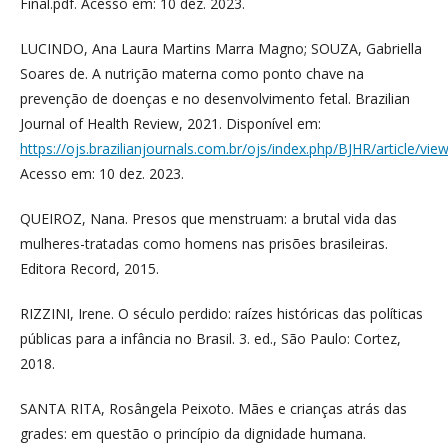
Final.pdf. Acesso em: 10 dez. 2023.
LUCINDO, Ana Laura Martins Marra Magno; SOUZA, Gabriella
Soares de. A nutrição materna como ponto chave na
prevenção de doenças e no desenvolvimento fetal. Brazilian
Journal of Health Review, 2021. Disponível em:
https://ojs.brazilianjournals.com.br/ojs/index.php/BJHR/article/vi
Acesso em: 10 dez. 2023.
QUEIROZ, Nana. Presos que menstruam: a brutal vida das
mulheres-tratadas como homens nas prisões brasileiras.
Editora Record, 2015.
RIZZINI, Irene. O século perdido: raízes históricas das políticas
públicas para a infância no Brasil. 3. ed., São Paulo: Cortez,
2018.
SANTA RITA, Rosângela Peixoto. Mães e crianças atrás das
grades: em questão o princípio da dignidade humana.