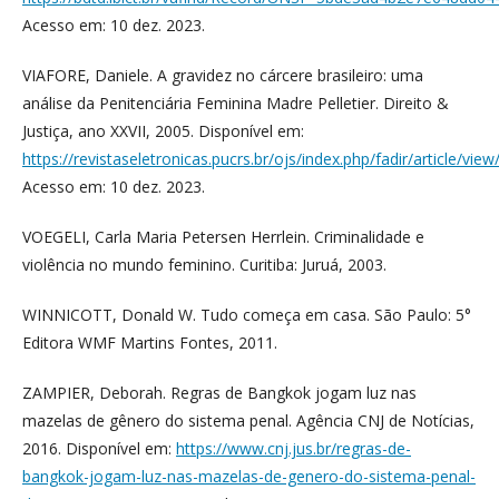
Acesso em: 10 dez. 2023.
VIAFORE, Daniele. A gravidez no cárcere brasileiro: uma
análise da Penitenciária Feminina Madre Pelletier. Direito &
Justiça, ano XXVII, 2005. Disponível em:
https://revistaseletronicas.pucrs.br/ojs/index.php/fadir/article/vie
Acesso em: 10 dez. 2023.
VOEGELI, Carla Maria Petersen Herrlein. Criminalidade e
violência no mundo feminino. Curitiba: Juruá, 2003.
WINNICOTT, Donald W. Tudo começa em casa. São Paulo: 5°
Editora WMF Martins Fontes, 2011.
ZAMPIER, Deborah. Regras de Bangkok jogam luz nas
mazelas de gênero do sistema penal. Agência CNJ de Notícias,
2016. Disponível em:
https://www.cnj.jus.br/regras-de-
bangkok-jogam-luz-nas-mazelas-de-genero-do-sistema-penal-