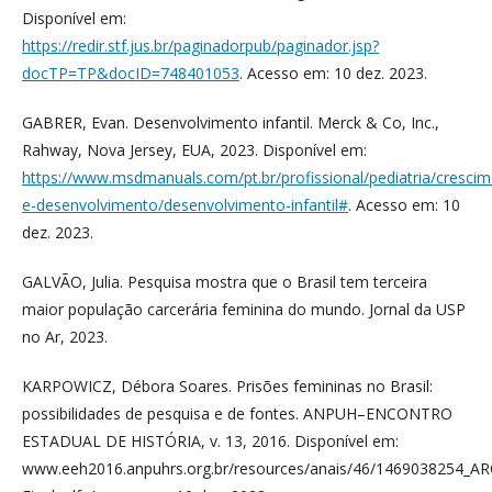
Disponível em:
https://redir.stf.jus.br/paginadorpub/paginador.jsp?
docTP=TP&docID=748401053
. Acesso em: 10 dez. 2023.
GABRER, Evan. Desenvolvimento infantil. Merck & Co, Inc.,
Rahway, Nova Jersey, EUA, 2023. Disponível em:
https://www.msdmanuals.com/pt.br/profissional/pediatria/cresci
e-desenvolvimento/desenvolvimento-infantil#
. Acesso em: 10
dez. 2023.
GALVÃO, Julia. Pesquisa mostra que o Brasil tem terceira
maior população carcerária feminina do mundo. Jornal da USP
no Ar, 2023.
KARPOWICZ, Débora Soares. Prisões femininas no Brasil:
possibilidades de pesquisa e de fontes. ANPUH–ENCONTRO
ESTADUAL DE HISTÓRIA, v. 13, 2016. Disponível em:
www.eeh2016.anpuhrs.org.br/resources/anais/46/1469038254_A