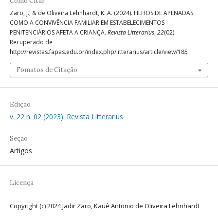
Como Citar
Zaro, J., & de Oliveira Lehnhardt, K. A. (2024). FILHOS DE APENADAS:
COMO A CONVIVÊNCIA FAMILIAR EM ESTABELECIMENTOS
PENITENCIÁRIOS AFETA A CRIANÇA.
Revista Litterarius
,
22
(02).
Recuperado de
http://revistas.fapas.edu.br/index.php/litterarius/article/view/185
Fomatos de Citação
Edição
v. 22 n. 02 (2023): Revista Litterarius
Seção
Artigos
Licença
Copyright (c) 2024 Jadir Zaro, Kauê Antonio de Oliveira Lehnhardt