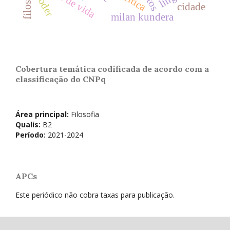
forma de vida
crítica
poder
cidade
milan kundera
Cobertura temática codificada de acordo com a
classificação do CNPq
Área principal:
Filosofia
Qualis:
B2
Período:
2021-2024
APCs
Este periódico não cobra taxas para publicação.