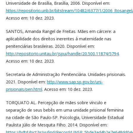
Universidade de Brasília, Brasília, 2006. Disponível em:
https://repositorio.unb.br/bitstream/10482/6377/1/2006_Rosan
Acesso em: 10 dez. 2023.
SANTOS, Amanda Rangel de Freitas. Mães em cárcere: a
aplicabilidade dos direitos inerentes à maternidade nas
penitenciárias brasileiras. 2020. Disponível em:
http://repositorio.unitau.br/jspui/handle/20.500.11874/5794
.
Acesso em: 10 dez. 2023.
Secretaria de Administração Penitenciária. Unidades prisionais.
2021. Disponível em:
http://www.sap.sp.gov.br/uni-
prisionais/pen.html
. Acesso em: 10 dez. 2023.
TORQUATO AL. Percepção de mães sobre vínculo e
separação de seus bebês em uma unidade prisional feminina
na cidade de São Paulo-SP. Psicologia, Universidade Estadual
Paulista Júlio de Mesquita Filho. 2014. Disponível em:
https://bdtd.ibict.br/vufind/Record/UNSP_5bde3ad4b2e7e648dd0