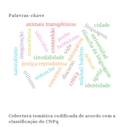
Palavras-chave
animais transgênicos
cidade
linguagem.
comunhão
filosofia da linguagem
consciência
indivíduo
poder
imaginação
universidad
helenismo
ministérios
vida
mikhail bakhtin.
naturalismo
deleuze.
sinodalidade
discurso.
justiça reprodutiva
nietzsche
conceitos
igreja
niilismo
crítica
identidade
Cobertura temática codificada de acordo com a
classificação do CNPq