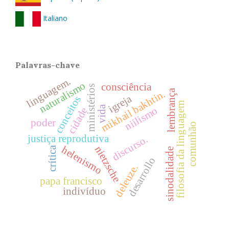
Italiano
Palavras-chave
linguagem.
naturalismo
consciência
ministérios
lembrança
mikhail bakhtin.
igreja
conceitos
filosofia da linguagem
vida
niilismo
cidade
poder
comunhão
justiça reprodutiva
discurso.
nietzsche
helenismo
crítica
sinodalidade
desarrollo
deleuze.
papa francisco
indivíduo