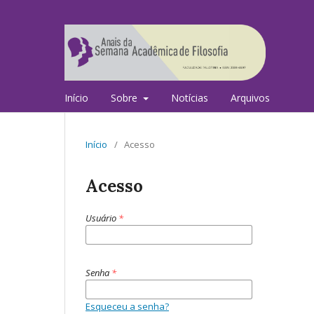
Início
Sobre
Notícias
Arquivos
Início
/
Acesso
Acesso
Usuário
*
Senha
*
Esqueceu a senha?