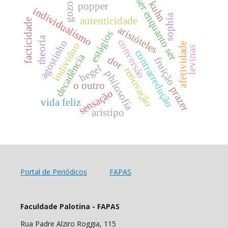
ser enquanto ser
kuhn
popper
gozo
individualismo
sophía
autenticidade
facticidade
aristóteles
estágios
theoría
conversão
agostinho
afetividade
indivíduo
levinas
contrarredução
decadência
dor
fruição
hegel
renovação
philosofía
o outro
prazer
sensação
vida feliz
aristipo
Portal de Periódicos
FAPAS
Faculdade Palotina - FAPAS
Rua Padre Alziro Roggia, 115