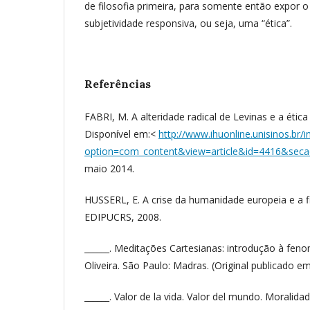
de filosofia primeira, para somente então expor
subjetividade responsiva, ou seja, uma “ética”.
Referências
FABRI, M. A alteridade radical de Levinas e a ética 
Disponível em:<
http://www.ihuonline.unisinos.br/
option=com_content&view=article&id=4416&sec
maio 2014.
HUSSERL, E. A crise da humanidade europeia e a fi
EDIPUCRS, 2008.
______. Meditações Cartesianas: introdução à fen
Oliveira. São Paulo: Madras. (Original publicado e
______. Valor de la vida. Valor del mundo. Moralidad 