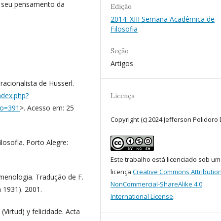
 o seu pensamento da
Edição
2014: XIII Semana Acadêmica de
Filosofia
Seção
Artigos
racionalista de Husserl.
index.php?
Licença
ao=391
>. Acesso em: 25
Copyright (c) 2024 Jefferson Polidoro
losofia. Porto Alegre:
Este trabalho está licenciado sob u
licença
Creative Commons Attribution
omenologia. Tradução de F.
NonCommercial-ShareAlike 4.0
m 1931). 2001.
International License
.
(Virtud) y felicidade. Acta