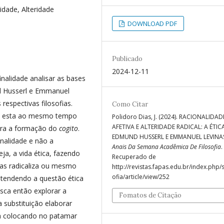
lidade, Alteridade
DOWNLOAD PDF
Publicado
2024-12-11
inalidade analisar as bases
d Husserl e Emmanuel
espectivas filosofias.
Como Citar
ndo esta ao mesmo tempo
Polidoro Dias, J. (2024). RACIONALIDAD
AFETIVA E ALTERIDADE RADICAL: A ÉTIC
 para a formação do
cogito
.
EDMUND HUSSERL E EMMANUEL LEVINA
nalidade e não a
Anais Da Semana Acadêmica De Filosofia
.
a, a vida ética, fazendo
Recuperado de
nas radicaliza ou mesmo
http://revistas.fapas.edu.br/index.php/s
ofia/article/view/252
tendendo a questão ética
usca então explorar a
Fomatos de Citação
 substituição elaborar
a colocando no patamar