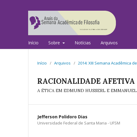
Início
Sobre
Notícias
Arquivos
Início
/
Arquivos
/
2014: XIII Semana Acadêmica de 
RACIONALIDADE AFETIVA 
A ÉTICA EM EDMUND HUSSERL E EMMANUEL
Jefferson Polidoro Dias
Universidade Federal de Santa Maria - UFSM