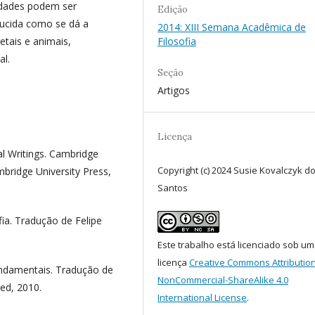
tidades podem ser
Edição
lucida como se dá a
2014: XIII Semana Acadêmica de
etais e animais,
Filosofia
al.
Seção
Artigos
Licença
al Writings. Cambridge
Copyright (c) 2024 Susie Kovalczyk d
mbridge University Press,
Santos
ia. Tradução de Felipe
Este trabalho está licenciado sob u
licença
Creative Commons Attribution
undamentais. Tradução de
NonCommercial-ShareAlike 4.0
ed, 2010.
International License
.