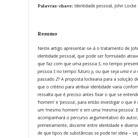
Identidade pessoal, John Locke
Palavras-chave:
Resumo
Neste artigo apresentar-se-á o tratamento de Jo
identidade pessoal, que pode ser formulado atrav
que faz com que uma pessoa
S
, no tempo prese
pessoa
S
no tempo futuro
y
, ou que seja
uma e a
passado
Z
? A proposta lockeana para a solução d
que o critério para atribuir identidade varia confo
ressalta que é preciso antes fixar o que se ente
‘homem’ e ‘pessoa’, para então investigar o que é
um ‘mesmo homem’ e em uma ‘mesma pessoa’. E
acompanhará o percurso argumentativo do autor,
primeiramente, discernir entre identidade e diver
de que tipos de substâncias se pode ter ideia – 