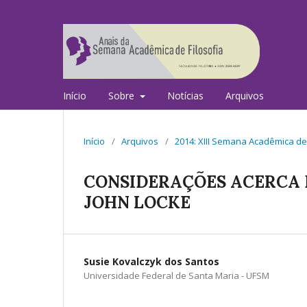
Início
Sobre
Notícias
Arquivos
Início
/
Arquivos
/
2014: XIII Semana Acadêmica de 
CONSIDERAÇÕES ACERCA 
JOHN LOCKE
Susie Kovalczyk dos Santos
Universidade Federal de Santa Maria - UFSM