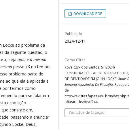
DOWNLOAD PDF
Publicado
2024-12-11
hn Locke ao problema da
és da seguinte questão: o
nte
x
, seja
uma e a mesma
Como Citar
 mesma
pessoa
S
no tempo
Kovalczyk dos Santos, S. (2024).
CONSIDERAÇÕES ACERCA DAS ATRIBUI
esse problema parte de
DE IDENTIDADE EM JOHN LOCKE.
Anais 
rme ao que ela é aplicada e
Semana Acadêmica De Filosofia
. Recupe
nde por termos como
de
 requerido para se falar em
http://revistas.fapas.edu.br/index.php/s
ofia/article/view/244
sta exposição
 que consiste em,
Fomatos de Citação
sidade, passando a enunciar
segundo Locke, Deus,