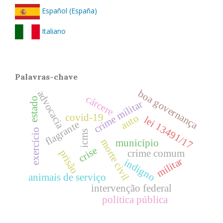
Español (España)
Italiano
Palavras-chave
boa governança
advocacia
cárcere
estado
crime militar
covid-19
auto
lei 13491/17
flagrante
exercício
icms
morte civil
município
crise
prisão
crime comum
militar
indigno
animais de serviço
intervenção federal
política pública