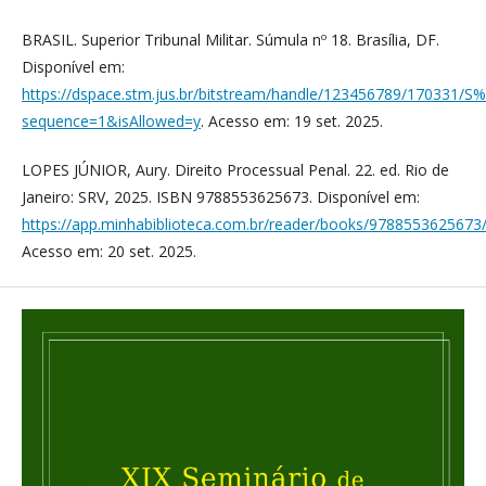
BRASIL. Superior Tribunal Militar. Súmula nº 18. Brasília, DF.
Disponível em:
https://dspace.stm.jus.br/bitstream/handle/123456789/17033
sequence=1&isAllowed=y
. Acesso em: 19 set. 2025.
LOPES JÚNIOR, Aury. Direito Processual Penal. 22. ed. Rio de
Janeiro: SRV, 2025. ISBN 9788553625673. Disponível em:
https://app.minhabiblioteca.com.br/reader/books/9788553625673
Acesso em: 20 set. 2025.