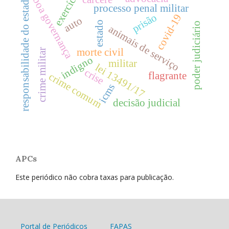
exercício
responsabilidade do estado
boa governança
processo penal militar
prisão
covid-19
auto
estado
poder judiciário
animais de serviço
morte civil
crime militar
indigno
militar
lei 13491/17
crise
flagrante
crime comum
icms
decisão judicial
APCs
Este periódico não cobra taxas para publicação.
Portal de Periódicos
FAPAS