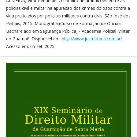
ALMEIDA, Vitor Renan de. O conflito de atribuições entre as
polícias civil e militar na apuração dos crimes dolosos contra a
vida praticados por policiais militares contra civis. São José dos
Pinhais, 2015. Monografia (Curso de Formação de Oficiais -
Bacharelado em Segurança Pública) - Academia Policial Militar
do Guatupê. Disponível em:
http://www.jusmilitaris.com.br/
.
Acesso em: 05 set. 2025.