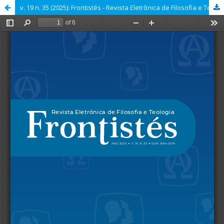
v. 19 n. 35 (2025): Frontistés - Revista Eletrônica de Filosofia e Teologia